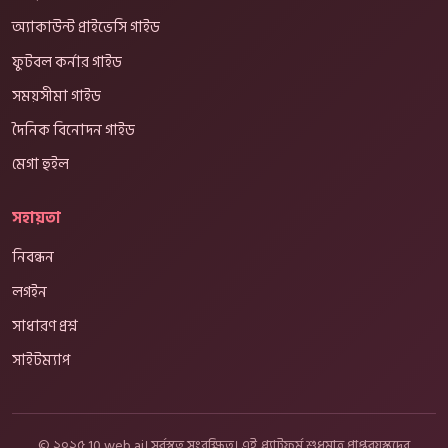
অ্যাকাউন্ট প্রাইভেসি গাইড
ফুটবল কর্নার গাইড
সময়সীমা গাইড
দৈনিক বিনোদন গাইড
মেগা হুইল
সহায়তা
নিবন্ধন
লগইন
সাধারণ প্রশ্ন
সাইটম্যাপ
© ২০২৫ 10 web ai। সর্বস্বত্ব সংরক্ষিত। এই প্ল্যাটফর্ম শুধুমাত্র প্রাপ্তবয়স্কদের