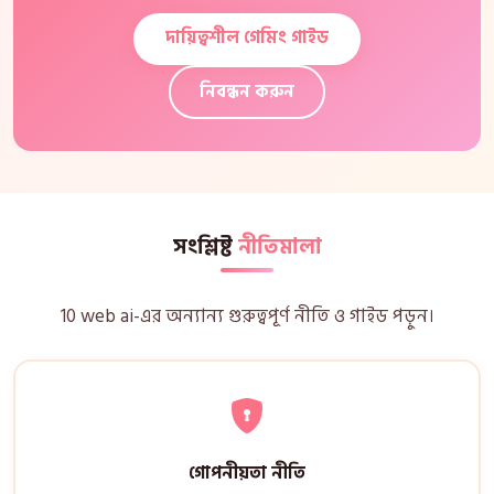
দায়িত্বশীল গেমিং গাইড
নিবন্ধন করুন
সংশ্লিষ্ট
নীতিমালা
10 web ai-এর অন্যান্য গুরুত্বপূর্ণ নীতি ও গাইড পড়ুন।
গোপনীয়তা নীতি