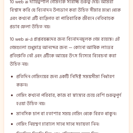
10 web ai দায়িত্বশীল গেমিংকে সর্বোচ্চ গুরুত্ব দেয়। আমরা
বিশ্বাস করি যে বিনোদন উপভোগ করা উচিত সীমার মধ্যে থেকে
এবং কখনো এটি ব্যক্তিগত বা পারিবারিক জীবনে নেতিবাচক
প্রভাব ফেলা উচিত নয়।
10 web ai-এ প্রাপ্তবয়স্কদের জন্য বিনোদনমূলক গেম রয়েছে। এই
গেমগুলো শুধুমাত্র আনন্দের জন্য — কোনো আর্থিক লাভের
প্রতিশ্রুতি নেই এবং এটিকে আয়ের উৎস হিসেবে বিবেচনা করা
উচিত নয়।
প্রতিদিন গেমিংয়ের জন্য একটি নির্দিষ্ট সময়সীমা নির্ধারণ
করুন।
গেমিং কখনো পরিবার, কাজ বা স্বাস্থ্যের চেয়ে বেশি গুরুত্বপূর্ণ
হওয়া উচিত নয়।
মানসিক চাপ বা হতাশার সময় গেমিং থেকে বিরত থাকুন।
গেমিং নিয়ন্ত্রণ হারালে সাথে সাথে সহায়তা নিন।