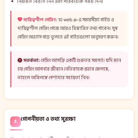
নিয়মিত বিরতি নিন এবং পরিবারকে সময় দিন।
দায়িত্বশীল গেমিং:
10 web ai-এ সময়সীমা গাইড ও
দায়িত্বশীল গেমিং পেজে আরও বিস্তারিত তথ্য পাবেন। সুস্থ
গেমিং অভ্যাস গড়ে তুলতে এই গাইডগুলো অনুসরণ করুন।
সতর্কতা:
গেমিং আসক্তি একটি গুরুতর সমস্যা। যদি মনে
হয় গেমিং আপনার জীবনে নেতিবাচক প্রভাব ফেলছে,
তাহলে অবিলম্বে পেশাদার সহায়তা নিন।
গোপনীয়তা ও তথ্য সুরক্ষা
৫