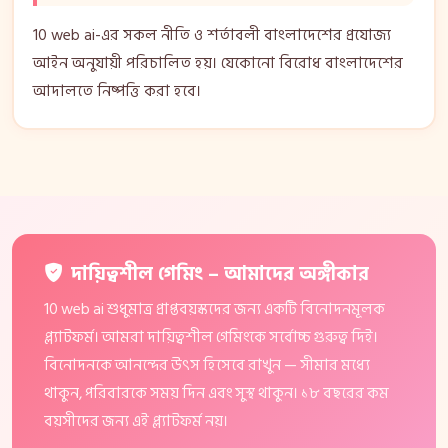
10 web ai-এর সকল নীতি ও শর্তাবলী বাংলাদেশের প্রযোজ্য
আইন অনুযায়ী পরিচালিত হয়। যেকোনো বিরোধ বাংলাদেশের
আদালতে নিষ্পত্তি করা হবে।
দায়িত্বশীল গেমিং – আমাদের অঙ্গীকার
10 web ai শুধুমাত্র প্রাপ্তবয়স্কদের জন্য একটি বিনোদনমূলক
প্ল্যাটফর্ম। আমরা দায়িত্বশীল গেমিংকে সর্বোচ্চ গুরুত্ব দিই।
বিনোদনকে আনন্দের উৎস হিসেবে রাখুন — সীমার মধ্যে
থাকুন, পরিবারকে সময় দিন এবং সুস্থ থাকুন। ১৮ বছরের কম
বয়সীদের জন্য এই প্ল্যাটফর্ম নয়।