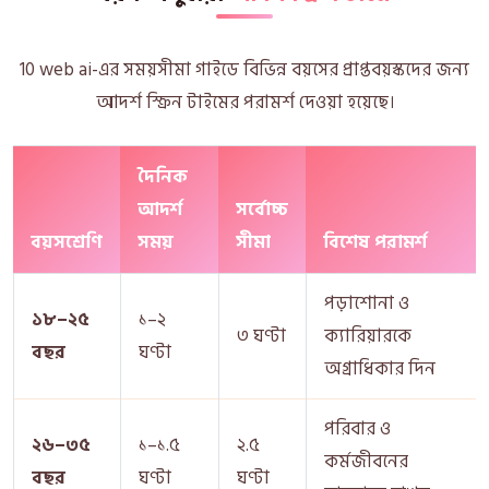
10 web ai-এর সময়সীমা গাইডে বিভিন্ন বয়সের প্রাপ্তবয়স্কদের জন্য
আদর্শ স্ক্রিন টাইমের পরামর্শ দেওয়া হয়েছে।
দৈনিক
আদর্শ
সর্বোচ্চ
বয়সশ্রেণি
সময়
সীমা
বিশেষ পরামর্শ
পড়াশোনা ও
১৮–২৫
১–২
৩ ঘণ্টা
ক্যারিয়ারকে
বছর
ঘণ্টা
অগ্রাধিকার দিন
পরিবার ও
২৬–৩৫
১–১.৫
২.৫
কর্মজীবনের
বছর
ঘণ্টা
ঘণ্টা