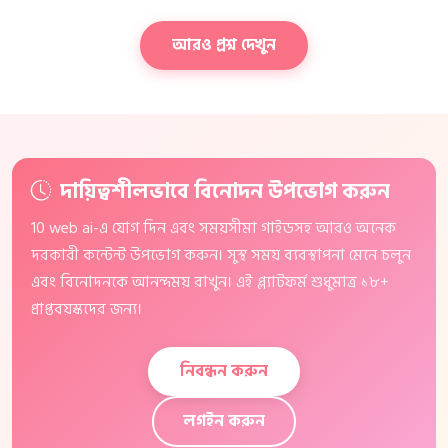
আরও প্রশ্ন দেখুন
দায়িত্বশীলভাবে বিনোদন উপভোগ করুন
10 web ai-এ যোগ দিন এবং সময়সীমা গাইডসহ আরও অনেক
দরকারী কন্টেন্ট উপভোগ করুন। সুস্থ সময় ব্যবস্থাপনা মেনে চলুন
এবং বিনোদনকে আনন্দময় রাখুন। এই প্ল্যাটফর্ম শুধুমাত্র ১৮+
প্রাপ্তবয়স্কদের জন্য।
নিবন্ধন করুন
লগইন করুন