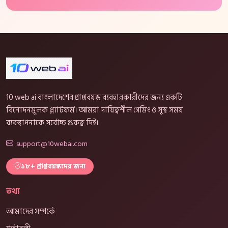
10 web ai বাংলাদেশের প্রাপ্তবয়স্ক ব্যবহারকারীদের জন্য একটি
বিনোদনমূলক প্ল্যাটফর্ম। আমরা দায়িত্বশীল গেমিং ও সুস্থ সময়
ব্যবস্থাপনাকে সর্বোচ্চ গুরুত্ব দিই।
support@10webai.com
১৮+ প্রাপ্তবয়স্কদের জন্য
তথ্য
আমাদের সম্পর্কে