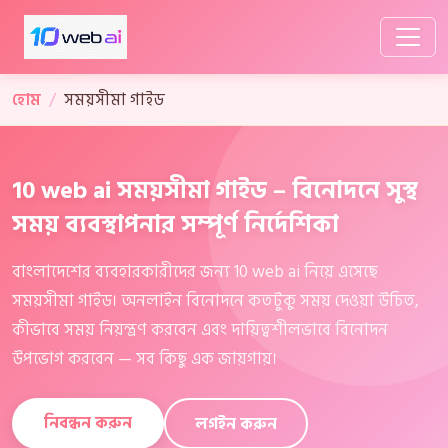
হোম
সময়সীমা গাইড
10 web ai সময়সীমা গাইড – বিনোদনে সুস্থ
সময় ব্যবস্থাপনার সম্পূর্ণ নির্দেশিকা
বাংলাদেশের ব্যবহারকারীদের জন্য 10 web ai নিয়ে এসেছে
সময়সীমা গাইড। অনলাইন বিনোদনে কতটুকু সময় দেওয়া উচিত,
কীভাবে সময় নিয়ন্ত্রণ করবেন এবং দায়িত্বশীলভাবে বিনোদন
উপভোগ করবেন — সব কিছু এক জায়গায়।
নিবন্ধন করুন
লগইন করুন