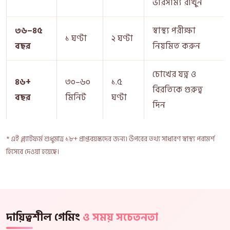
ভারসাম্য রাখুন
৩৬–৪৫
স্বাস্থ্য পরীক্ষা
১ ঘণ্টা
২ ঘণ্টা
বছর
নিয়মিত করুন
চোখের যত্ন ও
৪৬+
৩০–৬০
১.৫
বিরতিকে গুরুত্ব
বছর
মিনিট
ঘণ্টা
দিন
* এই প্ল্যাটফর্ম শুধুমাত্র ১৮+ প্রাপ্তবয়স্কদের জন্য। উপরের তথ্য সাধারণ স্বাস্থ্য পরামর্শ
হিসেবে দেওয়া হয়েছে।
দায়িত্বশীল গেমিং
ও সময় সচেতনতা