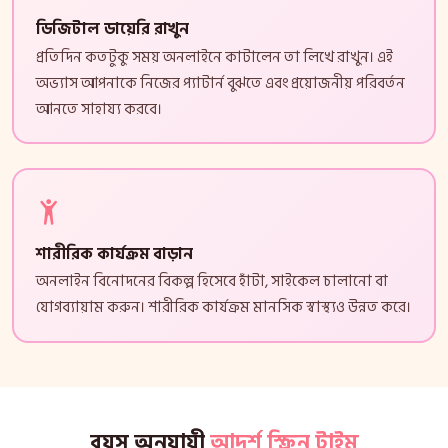
ডিজিটাল ডায়েরি রাখুন
প্রতিদিন কতটুকু সময় অনলাইনে কাটালেন তা লিখে রাখুন। এই
অভ্যাস আপনাকে নিজের প্যাটার্ন বুঝতে এবং প্রয়োজনীয় পরিবর্তন
আনতে সাহায্য করবে।
শারীরিক কার্যক্রম বাড়ান
অনলাইন বিনোদনের বিকল্প হিসেবে হাঁটা, সাইকেল চালানো বা
যোগব্যায়াম করুন। শারীরিক কার্যক্রম মানসিক স্বাস্থ্যও উন্নত করে।
বয়স অনুযায়ী
আদর্শ স্ক্রিন টাইম