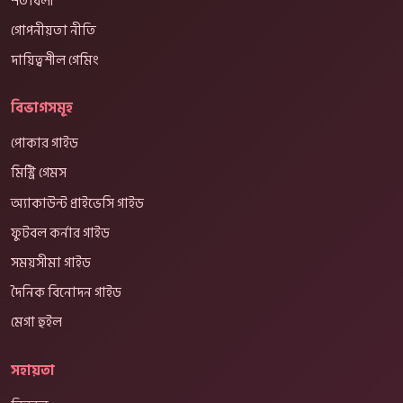
শর্তাবলী
গোপনীয়তা নীতি
দায়িত্বশীল গেমিং
বিভাগসমূহ
পোকার গাইড
মিস্ট্রি গেমস
অ্যাকাউন্ট প্রাইভেসি গাইড
ফুটবল কর্নার গাইড
সময়সীমা গাইড
দৈনিক বিনোদন গাইড
মেগা হুইল
সহায়তা