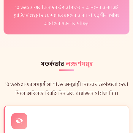
10 web ai-এর বিনোদন উপভোগ করুন আনন্দের জন্য। এই
প্ল্যাটফর্ম শুধুমাত্র ১৮+ প্রাপ্তবয়স্কদের জন্য। দায়িত্বশীল গেমিং
আমাদের সকলের দায়িত্ব।
সতর্কতার
লক্ষণসমূহ
10 web ai-এর সময়সীমা গাইড অনুযায়ী নিচের লক্ষণগুলো দেখা
দিলে অবিলম্বে বিরতি নিন এবং প্রয়োজনে সাহায্য নিন।